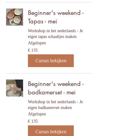
Beginner's weekend -
Tapas - mei
Workshop in het nederlands - Je
eigen tapas schaaltjes maken
Afgelopen
135
€ 135
euro
Cursus bekijken
Beginner's weekend -
badkamerset - mei
Workshop in het nederlands - Je
eigen badkamerset maken
Afgelopen
135
€ 135
euro
Cursus bekijken