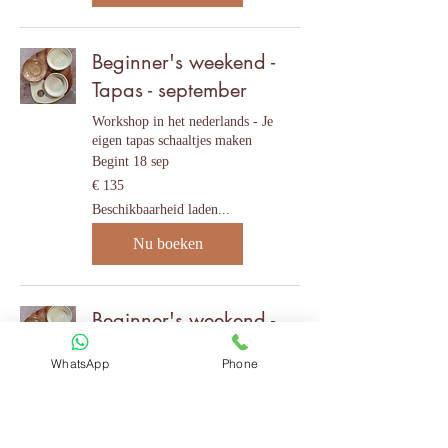
Beginner's weekend -
Tapas - september
Workshop in het nederlands - Je
eigen tapas schaaltjes maken
Begint 18 sep
135
€ 135
euro
Beschikbaarheid laden...
Nu boeken
Beginner's weekend -
Tapas - oktober
WhatsApp
Phone
Workshop in het nederlands - Je
eigen tapas schaaltjes maken
Begint 16 okt
135
€ 135