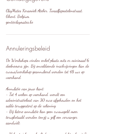
o
ClayMates Keramiek Atelier, Twaalfapostelenstraat,
p
Ghent, Belgium
e
gent@claymates.be
n
Annuleringsbeleid
De Workshops vinden enkel plaats mits er minimaal 6
deelnemers zijn. Bij onvoldoende inschrijvingen kan de
cursus/workshop geannuleerd worden tot 48 uur op
voorhand.
Annulatie van jouw kant:
- Tot 4 weken op voorhand, wordt een
administratiekost van 30 euro afgehouden en het
saldo teruggestort op de rekening.
- Bij latere annulatie kan geen cursusgeld meer
terugbetaald worden tenzij u zelf een vervanger
aanduidt.