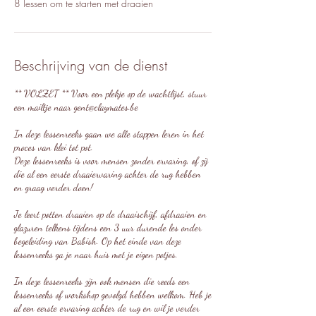
8 lessen om te starten met draaien
Beschrijving van de dienst
** VOLZET ** Voor een plekje op de wachtlijst, stuur
een mailtje naar gent@claymates.be
In deze lessenreeks gaan we alle stappen leren in het
proces van klei tot pot.
Deze lessenreeks is voor mensen zonder ervaring, of zij
die al een eerste draaiervaring achter de rug hebben
en graag verder doen!
Je leert potten draaien op de draaischijf, afdraaien en
glazuren telkens tijdens een 3 uur durende les onder
begeleiding van Babish. Op het einde van deze
lessenreeks ga je naar huis met je eigen potjes.
In deze lessenreeks zijn ook mensen die reeds een
lessenreeks of workshop gevolgd hebben welkom. Heb je
al een eerste ervaring achter de rug en wil je verder