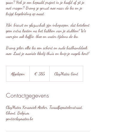
gaan? Heb je een bepaald project in je hoofd of zit je
met vragen? Breng ze gerust mee naar de les en je
krijgt begeleiding op maat.
Klei, biscuit en glazuurbak zijn inbegrepen, dat betekent
geen extra kosten na het bakken van je stukken! We
voorzien ook koffie, thee en water tijdens de les.
Breng zeker elke les een schort en oude badhanddoek
mee. Laat je mooiste kledij thuis en knip je nagels kort!
385
euro
Afgelopen
A
€ 385
ClayMates Gent
f
g
e
Contactgegevens
l
o
ClayMates Keramiek Atelier, Twaalfapostelenstraat,
p
Ghent, Belgium
e
gent@claymates.be
n