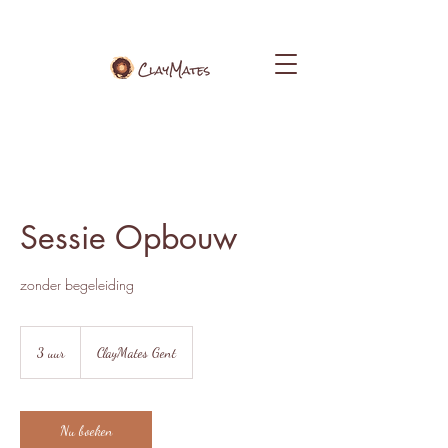
Sessie Opbouw
zonder begeleiding
3 uur
3
ClayMates Gent
u
u
r
Nu boeken