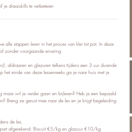
 je draaiskills te verbeteren
 alle stappen leren in het proces van klei tot pot. In deze
 of zonder voorgaande ervaring.
hijf, afdraaien en glazuren telkens tijdens een 3 uur durende
p het einde van deze lessenreeks ga je naar huis met je
ug maar wil je verder gaan en bijleren? Heb je een bepaald
gen? Breng ze gerust mee naar de les en je krijgt begeleiding
dens de les.
apart afgerekend: Biscuit €5/kg en glazuur €10/kg.