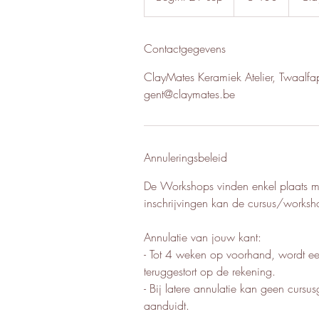
e
g
i
Contactgegevens
n
ClayMates Keramiek Atelier, Twaalfap
t
gent@claymates.be
2
9
s
e
Annuleringsbeleid
p
De Workshops vinden enkel plaats mi
inschrijvingen kan de cursus/works
Annulatie van jouw kant:
- Tot 4 weken op voorhand, wordt ee
teruggestort op de rekening.
- Bij latere annulatie kan geen cursu
aanduidt.