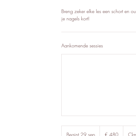
Breng zeker elke les een schort en o
je nagels kort!
Aankomende sessies
480
euro
Begint 29 sep
B
€ 480
Cla