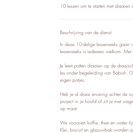
10 lessen om te starten met draaien of
Beschrijving van de dienst
In deze 10-delige lessenreeks gaan we
lessenreeks is iedereen welkom. Met
Je leert potten draaien op de draaisc
les onder begeleiding van Babish. O
eigen potjes.
Heb je al draai ervaring achter de r
project in je hoofd of zit je met vra
op maat.
We voorzien koffie, thee en water tij
Klei, biscuit en glazuurbak worden 