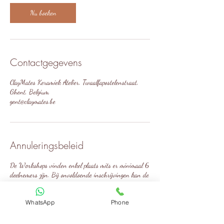
t
Nu boeken
1
o
k
t
Contactgegevens
ClayMates Keramiek Atelier, Twaalfapostelenstraat,
Ghent, Belgium
gent@claymates.be
Annuleringsbeleid
De Workshops vinden enkel plaats mits er minimaal 6
deelnemers zijn. Bij onvoldoende inschrijvingen kan de
cursus/workshop geannuleerd worden tot 48 uur op
voorhand.
WhatsApp
Phone
Annulatie van jouw kant:
- Tot 4 weken op voorhand, wordt een