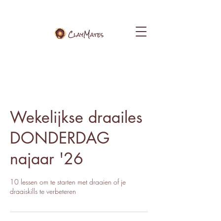
Wekelijkse draailes
DONDERDAG
najaar '26
10 lessen om te starten met draaien of je
draaiskills te verbeteren