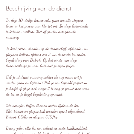
Beschrijving van de dienst
In deze 10-delige lessenreeks gaan we alle stappen
leren in het proces van klei tot pot. In deze lessenreeks
is iedereen welkom. Met of zonder voorgaande
ervaring.
Je leert potten draaien op de draaischijf, afdraaien en
glazuren telkens tijdens een 3 uur durende les onder
begeleiding van Babish. Op het einde van deze
lessenreeks ga je naar huis met je eigen potjes.
Heb je al draai ervaring achter de rug maar wil je
verder gaan en bijleren? Heb je een bepaald project in
je hoofd of zit je met vragen? Breng ze gerust mee naar
de les en je krijgt begeleiding op maat.
We voorzien koffie, thee en water tijdens de les.
Klei, biscuit en glazuurbak worden apart afgerekend:
Biscuit €5/kg en glazuur €10/kg.
Breng zeker elke les een schort en oude badhanddoek
mee. Laat je mooiste kledij thuis en knip je nagels kort!