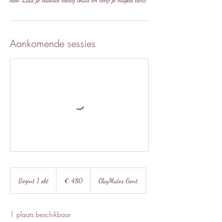
Aankomende sessies
480
euro
Begint 1 okt
B
€ 480
ClayMates Gent
e
g
i
1 plaats beschikbaar
n