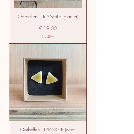
Oorbellen - TRIANGLE (glacier)
Prijs
€ 19,00
incl.Btw
Oorbellen - TRIANGLE (oker)