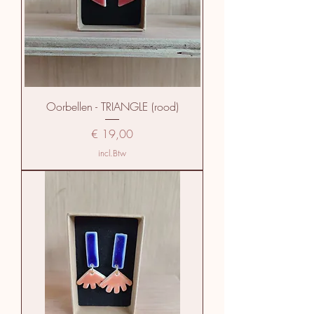
Oorbellen - TRIANGLE (rood)
Prijs
€ 19,00
incl.Btw