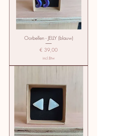
Oorbellen - JELLY (blauw)
Prijs
€ 39,00
incl.Btw