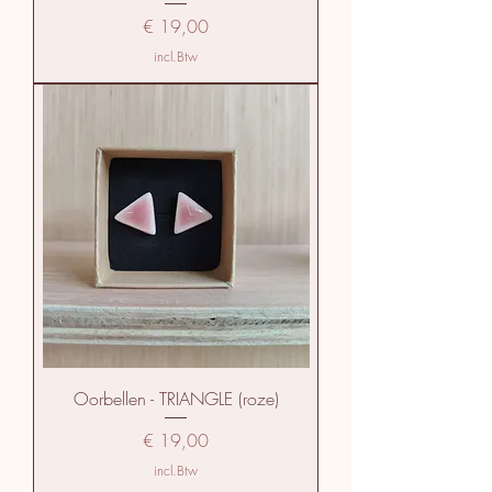
Prijs
€ 19,00
incl.Btw
Oorbellen - TRIANGLE (roze)
Prijs
€ 19,00
incl.Btw