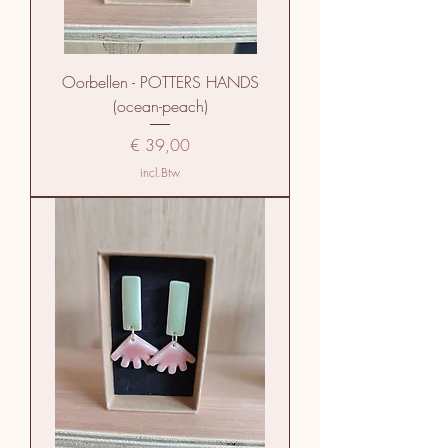
Oorbellen - POTTERS HANDS
(ocean-peach)
Prijs
€ 39,00
incl.Btw