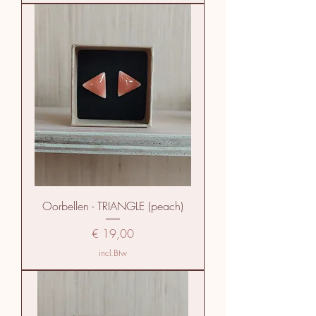
Oorbellen - TRIANGLE (peach)
Prijs
€ 19,00
incl.Btw