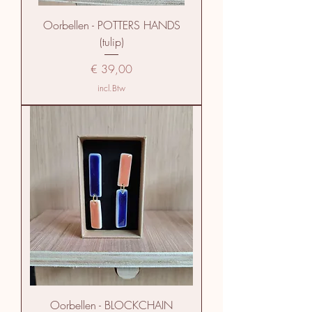
Oorbellen - POTTERS HANDS
(tulip)
Prijs
€ 39,00
incl.Btw
Oorbellen - BLOCKCHAIN