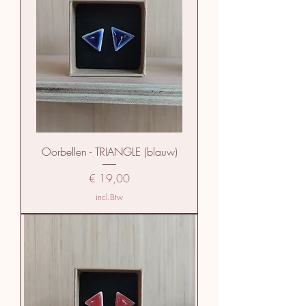
Oorbellen - TRIANGLE (blauw)
Prijs
€ 19,00
incl.Btw