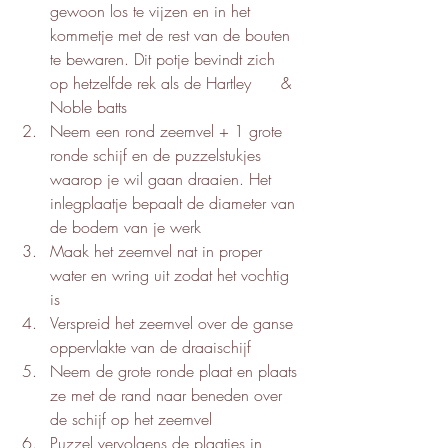
gewoon los te vijzen en in het 
kommetje met de rest van de bouten 
te bewaren. Dit potje bevindt zich 
op hetzelfde rek als de Hartley      & 
Noble batts
Neem een rond zeemvel + 1 grote 
ronde schijf en de puzzelstukjes 
waarop je wil gaan draaien. Het 
inlegplaatje bepaalt de diameter van 
de bodem van je werk
Maak het zeemvel nat in proper 
water en wring uit zodat het vochtig 
is
Verspreid het zeemvel over de ganse 
oppervlakte van de draaischijf
Neem de grote ronde plaat en plaats 
ze met de rand naar beneden over 
de schijf op het zeemvel
Puzzel vervolgens de plaatjes in 