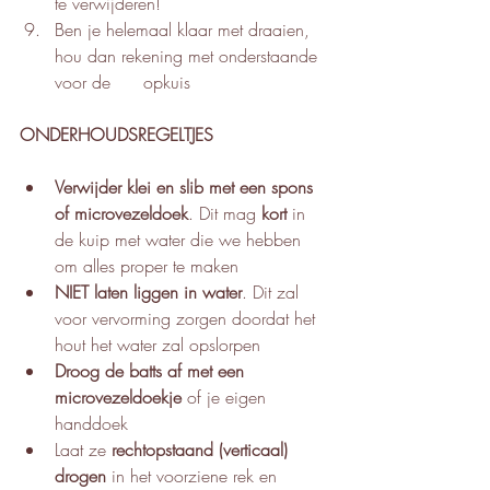
te verwijderen!
Ben je helemaal klaar met draaien, 
hou dan rekening met onderstaande 
voor de      opkuis
ONDERHOUDSREGELTJES
Verwijder klei en slib met een spons 
of microvezeldoek
. Dit mag 
kort
 in 
de kuip met water die we hebben 
om alles proper te maken
NIET laten liggen in water
. Dit zal 
voor vervorming zorgen doordat het 
hout het water zal opslorpen
Droog de batts af met een 
microvezeldoekje
 of je eigen 
handdoek
Laat ze 
rechtopstaand (verticaal) 
drogen
 in het voorziene rek en 